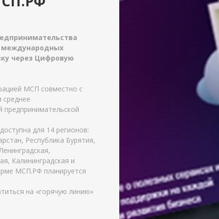
МСП.РФ
редпринимательства
в международных
явку через Цифровую
ацией МСП совместно с
и среднее
й предпринимательской
оступна для 14 регионов:
арстан, Республика Бурятия,
 Ленинградская,
ая, Калининградская и
форме МСП.РФ планируется
титься на «горячую линию»