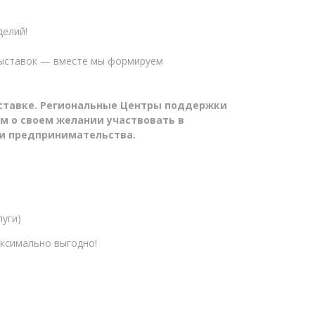
делий!
 выставок — вместе мы формируем
ыставке. Региональные Центры поддержки
 о своем желании участвовать в
ки предпринимательства.
луги)
ксимально выгодно!