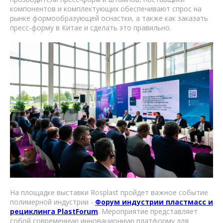
компонентов и комплектующих обеспечивают спрос на
рынке формообразующей оснастки, а также как заказать
пресс-форму в Китае и сделать это правильно.
На площадке выставки Rosplast пройдет важное событие
полимерной индустрии -
Форум индустрии пластмасс и
рециклинга PlastForum
. Мероприятие представляет
собой современную инновационную платформу для