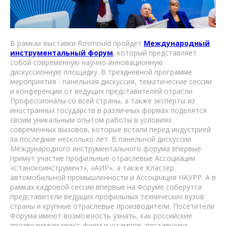
В рамках выставки Rosmould пройдет
Международный
инструментальный форум
, который представляет
собой современную научно-инновационную
дискуссионную площадку. В трехдневной программе
мероприятия - панельная дискуссия, тематические сессии
и конференции от ведущих представителей отрасли.
Профессионалы со всей страны, а также эксперты из
иностранных государств в различных формах поделятся
своим уникальным опытом работы в условиях
современных вызовов, которые встали перед индустрией
за последние несколько лет. В панельной дискуссии
Международного инструментального форума впервые
примут участие профильные отраслевые Ассоциации
«Станокоинструмент», «АИР», а также Кластер
автомобильной промышленности и Ассоциация НАУРР. А в
рамках кадровой сессии впервые на Форуме соберутся
представители ведущих профильных технических вузов
страны и крупные отраслевые производители. Посетители
Форума имеют возможность узнать, как российские
прозводители пресс-форм и штампов, поставщики