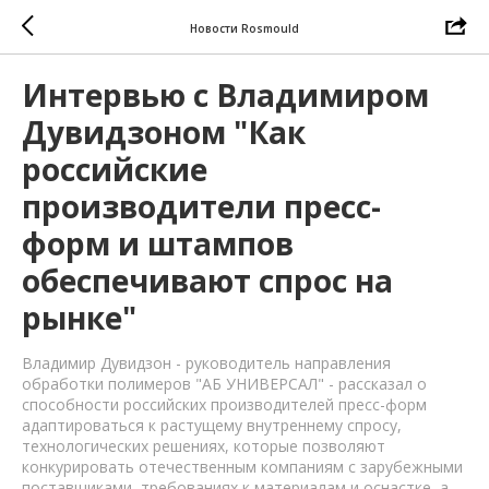
Новости Rosmould
Интервью с Владимиром
Дувидзоном "Как
российские
производители пресс-
форм и штампов
обеспечивают спрос на
рынке"
Владимир Дувидзон - руководитель направления
обработки полимеров "АБ УНИВЕРСАЛ" - рассказал о
способности российских производителей пресс-форм
адаптироваться к растущему внутреннему спросу,
технологических решениях, которые позволяют
конкурировать отечественным компаниям с зарубежными
поставщиками, требованиях к материалам и оснастке, а