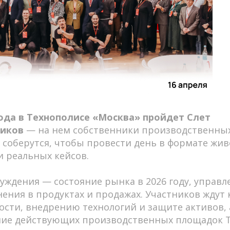
года в Технополисе «Москва» пройдет Слет
ников
— на нем собственники производственны
 соберутся, чтобы провести день в формате жив
 реальных кейсов.
уждения — состояние рынка в 2026 году, управл
ения в продуктах и продажах. Участников ждут 
сти, внедрению технологий и защите активов, 
ние действующих производственных площадок Т