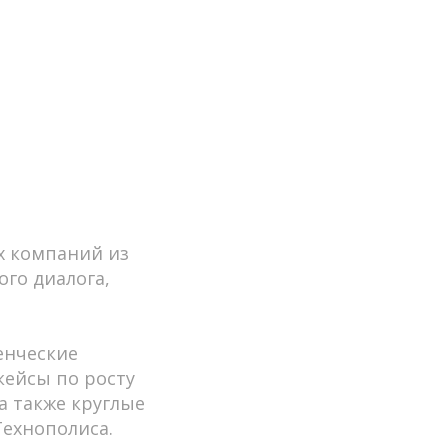
х компаний из
ого диалога,
енческие
кейсы по росту
а также круглые
ехнополиса.