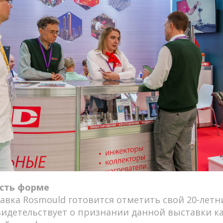
ость форме
тавка Rosmould готовится отметить свой 20-летн
идетельствует о признании данной выставки к