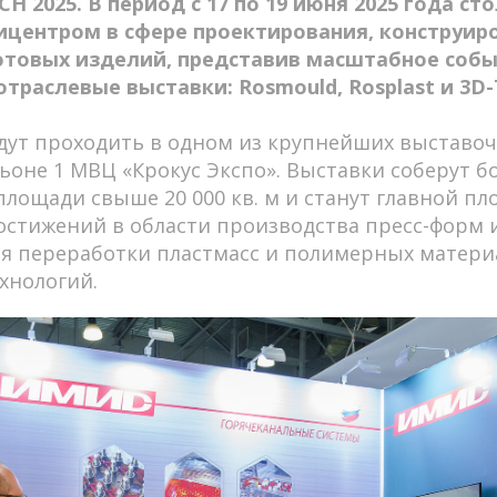
CH 2025. В период с 17 по 19 июня 2025 года с
пицентром в сфере проектирования, конструир
отовых изделий, представив масштабное собы
траслевые выставки: Rosmould, Rosplast и 3D-
дут проходить в одном из крупнейших выставо
оне 1 МВЦ «Крокус Экспо». Выставки соберут бо
площади свыше 20 000 кв. м и станут главной п
стижений в области производства пресс-форм 
я переработки пластмасс и полимерных матери
хнологий.