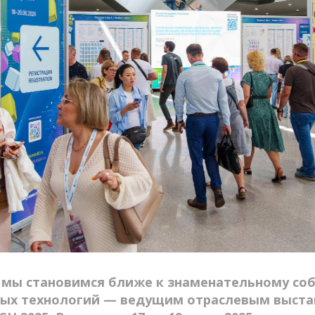
мы становимся ближе к знаменательному со
ых технологий — ведущим отраслевым выста