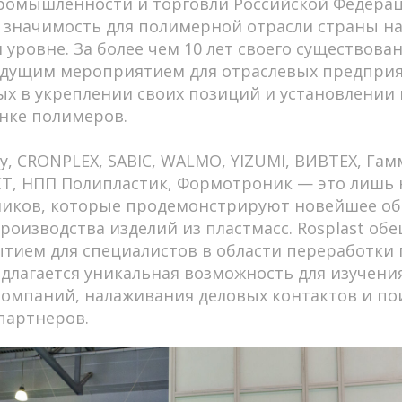
ромышленности и торговли Российской Федерац
 значимость для полимерной отрасли страны н
 уровне. За более чем 10 лет своего существова
ведущим мероприятием для отраслевых предпри
х в укреплении своих позиций и установлении
нке полимеров.
y, CRONPLEX, SABIC, WALMO, YIZUMI, ВИВТЕХ, Гам
Т, НПП Полипластик, Формотроник — это лишь 
ников, которые продемонстрируют новейшее об
роизводства изделий из пластмасс. Rosplast обе
ием для специалистов в области переработки 
длагается уникальная возможность для изучени
омпаний, налаживания деловых контактов и по
партнеров.