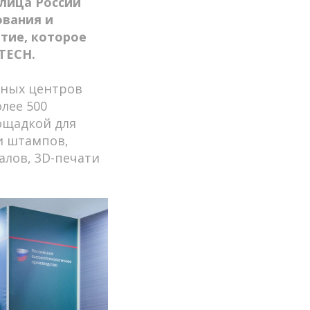
толица России
ования и
тие, которое
TECH.
чных центров
лее 500
лощадкой для
и штампов,
алов, 3D-печати