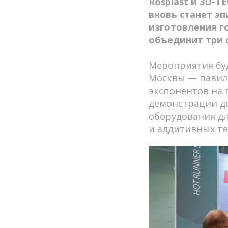
Rosplast и 3D-TE
вновь станет э
изготовления г
объединит три о
Мероприятия бу
Москвы — павиль
экспонентов на 
демонстрации до
оборудования дл
и аддитивных те