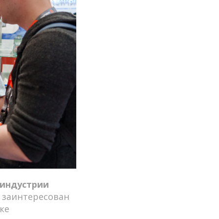
 индустрии
о заинтересован
ке