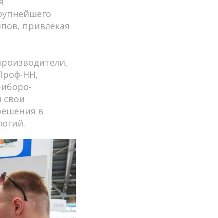
я
крупнейшего
мпов, привлекая
производители,
Проф-НН,
риборо-
 свои
решения в
огий.