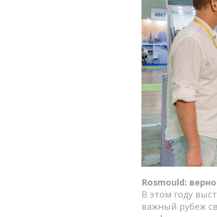
Rosmould: верн
В этом году выс
важный рубеж св