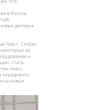
ии, что
а
ния в России
ятий,
 новых деловых
ма Пласт, Глобал
некоторые из
орудование и
щает стать
пластмасс:
я передового
иска новых