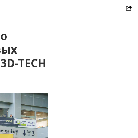
до
вых
 3D-TECH