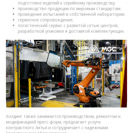
подготовке изделий к серийному производству;
производство продукции по мировым стандартам;
проведение испытаний в собственной лаборатории;
сервисное сопровождение;
логистический сервис с развитой сетью центров,
разработкой упаковки и доставкой комплектующих.
Холдинг также занимается производством, ремонтом и
модификацией пресс-форм, предлагает услуги
контрактного литья и сотрудничает с надежными