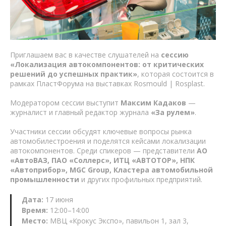
Приглашаем вас в качестве слушателей на
сессию
«Локализация автокомпонентов: от критических
решений до успешных практик»
, которая состоится в
рамках ПластФорума на выставках Rosmould | Rosplast.
Модератором сессии выступит
Максим Кадаков
—
журналист и главный редактор журнала
«За рулем»
.
Участники сессии обсудят ключевые вопросы рынка
автомобилестроения и поделятся кейсами локализации
автокомпонентов. Среди спикеров — представители
АО
«АвтоВАЗ, ПАО «Соллерс», ИТЦ «АВТОТОР», НПК
«Автоприбор», MGC Group, Кластера автомобильной
промышленности
и других профильных предприятий.
Дата:
17 июня
Время:
12:00–14:00
Место:
МВЦ «Крокус Экспо», павильон 1, зал 3,